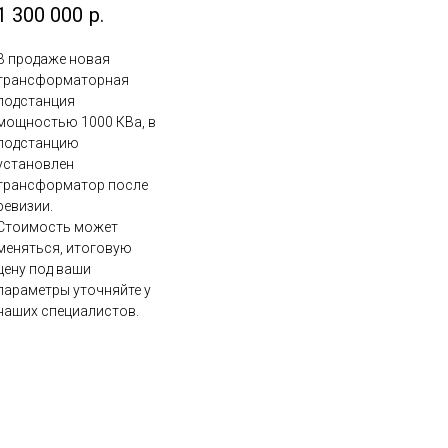
1 300 000
р.
В продаже новая
трансформаторная
подстанция
мощностью 1000 КВа, в
подстанцию
установлен
трансформатор после
ревизии.
Стоимость может
меняться, итоговую
цену под ваши
параметры уточняйте у
наших специалистов.