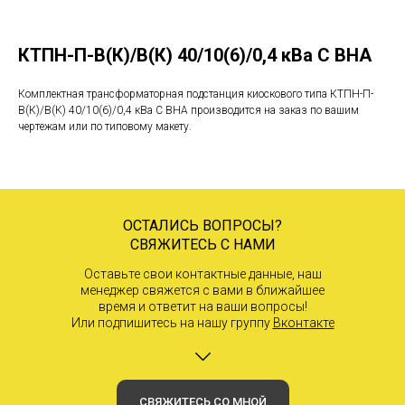
КТПН-П-В(К)/В(К) 40/10(6)/0,4 кВа С ВНА
Комплектная трансформаторная подстанция киоскового типа КТПН-П-
В(К)/В(К) 40/10(6)/0,4 кВа С ВНА производится на заказ по вашим
чертежам или по типовому макету.
ОСТАЛИСЬ ВОПРОСЫ?
СВЯЖИТЕСЬ С НАМИ
Оставьте свои контактные данные, наш
менеджер свяжется с вами в ближайшее
время и ответит на ваши вопросы!
Или подпишитесь на нашу группу
Вконтакте
СВЯЖИТЕСЬ СО МНОЙ