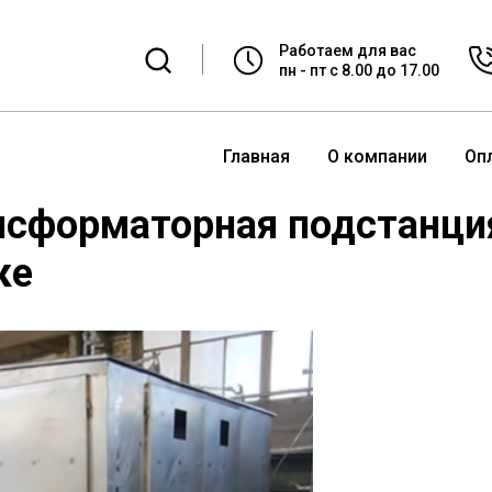
Работаем для вас
пн - пт с 8.00 до 17.00
Главная
О компании
Оп
сформаторная подстанция
ке