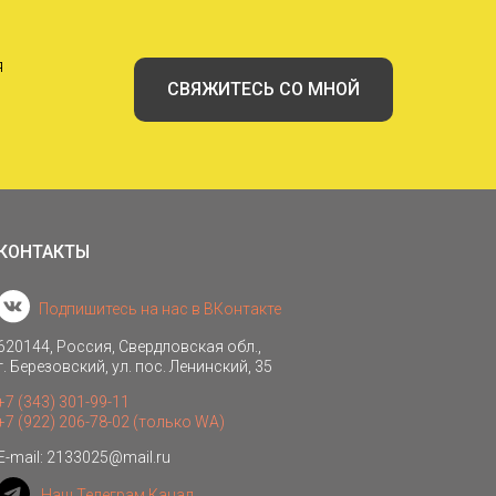
я
СВЯЖИТЕСЬ СО МНОЙ
КОНТАКТЫ
Подпишитесь на нас в ВКонтакте
620144, Россия, Свердловская обл.,
г. Березовский, ул. пос. Ленинский, 35
+7 (343) 301-99-11
+7 (922) 206-78-02 (только WA)
E-mail: 2133025@mail.ru
Наш Телеграм Канал