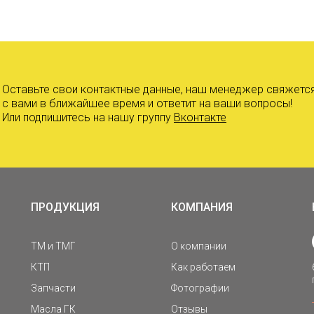
Оставьте свои контактные данные, наш менеджер свяжетс
с вами в ближайшее время и ответит на ваши вопросы!
Или подпишитесь на нашу группу
Вконтакте
ПРОДУКЦИЯ
КОМПАНИЯ
ТМ и ТМГ
О компании
КТП
Как работаем
Запчасти
Фотографии
Масла ГК
Отзывы