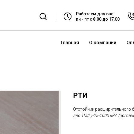
Работаем для вас
пн - пт с 8.00 до 17.00
Главная
О компании
Оп
РТИ
Отстойник расширительного б
для ТМ(Г)-25-1000 кВА (оргсте